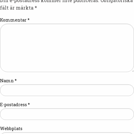
Din e-postadress kommer inte publiceras.
Obligatoriska
fält är märkta
*
Kommentar
*
Namn
*
E-postadress
*
Webbplats