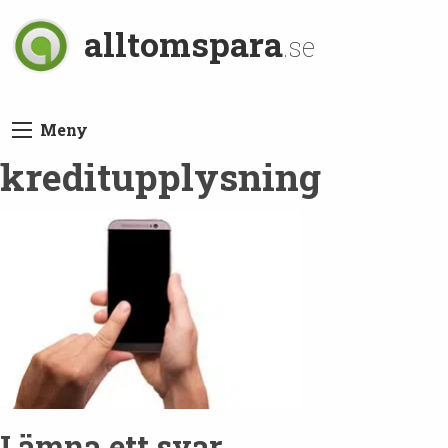
alltomspara
.se
Meny
kreditupplysning
Lämna ett svar