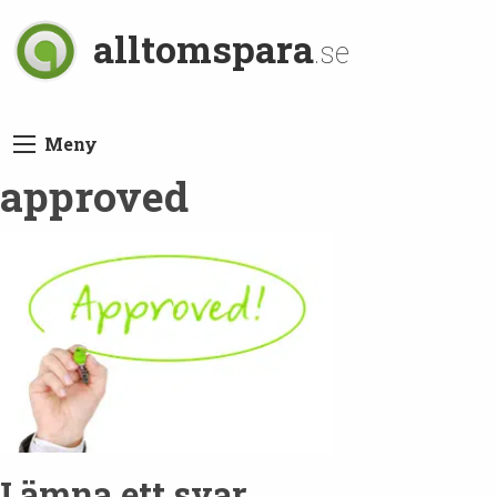
alltomspara
.se
Meny
approved
Lämna ett svar