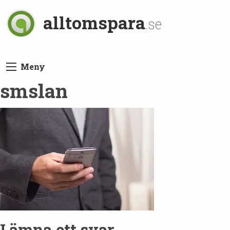
alltomspara
.se
Meny
smslan
Lämna ett svar