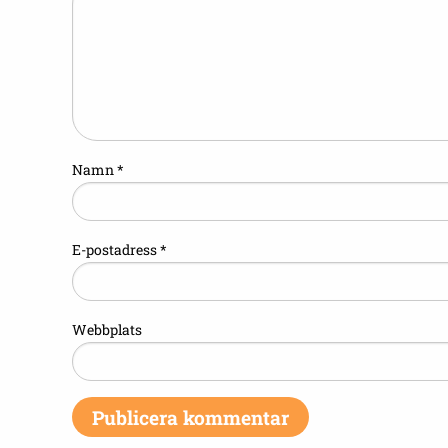
Namn
*
E-postadress
*
Webbplats