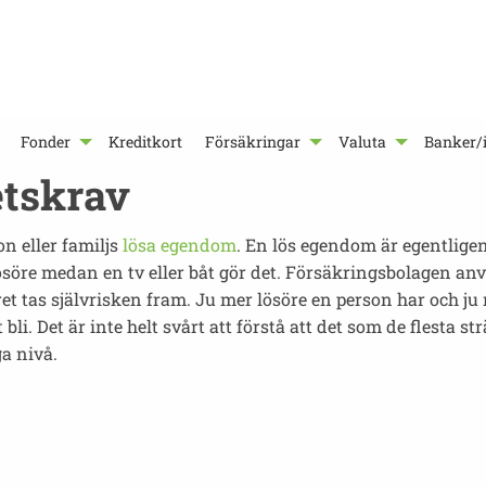
Fonder
Kreditkort
Försäkringar
Valuta
Banker/i
etskrav
on eller familjs
lösa egendom
. En lös egendom är egentlige
 lösöre medan en tv eller båt gör det. Försäkringsbolagen an
et tas självrisken fram. Ju mer lösöre en person har och ju 
t bli. Det är inte helt svårt att förstå att det som de flesta s
a nivå.