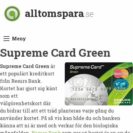
alltomspara
.se
Meny
Supreme Card Green
Supreme Card Green
är
ett populärt kreditkort
från Resurs Bank.
Kortet har gjort sig känt
som ett
välgörenhetskort där
du bidrar till att ett träd planteras varje gång du
använder kortet. På så vis kan både du och banken
känna att ni är med och verkar för den biologiska
mångfalden.
Resurs Bank
som ger ut kortet är en av de