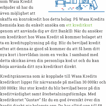
som Wasa Kredit
erbjuder så har du
även möjlighet att
skaffa en kontokredit hos detta bolag. På Wasa Kredits
hemsida kan du enkelt ansöka om
ett kreditkort
genom att använda dig av ditt BankID. När du ansöker
om kreditkort hos Wasa Kredit så kommer bolaget att
ta en kreditupplysning på dig. Blir du beviljad kredit
efter att denna är gjord så kommer du att få hem ditt
nya kort i brevlådan inom en vecka. I samband med
detta skickas även din personliga kod ut och du kan
börja använda ditt nya kreditkort direkt.
Kreditgränserna som är kopplade till Wasa Kredits
kreditkort ligger för närvarande på mellan 30 000kr och
100 000kr. Hur stor kredit du blir beviljad beror på din
kreditvärdighet samt återbetalningsförmåga. Med
kreditkortet "Gustav" får du en god översikt över din
kredit direkt via bolagets app. Du har alltid upp till 58