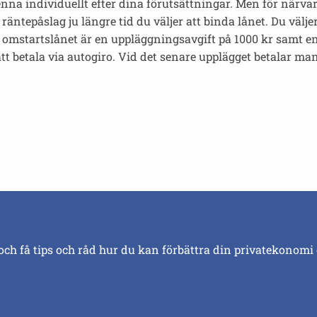
enna individuellt efter dina förutsättningar. Men för närva
äntepåslag ju längre tid du väljer att binda lånet. Du väljer
ll omstartslånet är en uppläggningsavgift på 1000 kr samt 
att betala via autogiro. Vid det senare upplägget betalar man
och få tips och råd hur du kan förbättra din privatekonomi