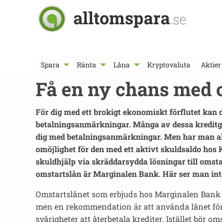
alltomspara
.se
Spara
Ränta
Låna
Kryptovaluta
Aktier
Få en ny chans med 
För dig med ett brokigt ekonomiskt förflutet kan d
betalningsanmärkningar. Många av dessa kreditgiv
dig med betalningsanmärkningar. Men har man aktiv
omöjlighet för den med ett aktivt skuldsaldo hos 
skuldhjälp via skräddarsydda lösningar till omsta
omstartslån är Marginalen Bank. Här ser man inte
Omstartslånet som erbjuds hos Marginalen Bank är u
men en rekommendation är att använda lånet för a
svårigheter att återbetala krediter. Istället bör 