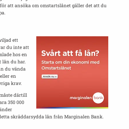
ör att ansöka om omstartslånet gäller det att du
pa.
iljad ett
rar du inte att
amlade hos en
 lån du har.
kan du vända
eller en
riga krav.
måste därtill
ara 350 000
vänder
 detta skräddarsydda lån från Marginalen Bank.