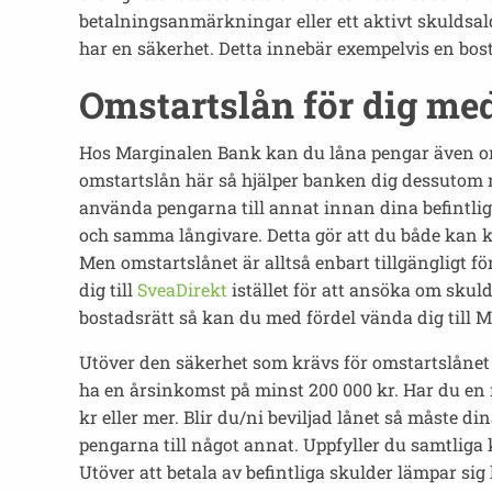
betalningsanmärkningar eller ett aktivt skuldsal
har en säkerhet. Detta innebär exempelvis en bos
Omstartslån för dig m
Hos Marginalen Bank kan du låna pengar även om 
omstartslån här så hjälper banken dig dessutom
använda pengarna till annat innan dina befintliga
och samma långivare. Detta gör att du både kan ko
Men omstartslånet är alltså enbart tillgängligt 
dig till
SveaDirekt
istället för att ansöka om skuld
bostadsrätt så kan du med fördel vända dig till M
Utöver den säkerhet som krävs för omstartslånet gä
ha en årsinkomst på minst 200 000 kr. Har du 
kr eller mer. Blir du/ni beviljad lånet så måste 
pengarna till något annat. Uppfyller du samtlig
Utöver att betala av befintliga skulder lämpar sig