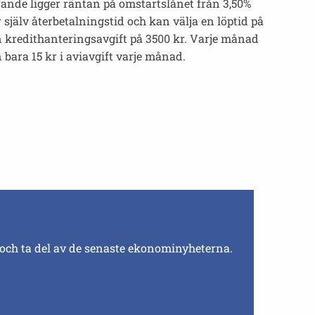
rande ligger räntan på omstartslånet från 3,50%
 själv återbetalningstid och kan välja en löptid på
en kredithanteringsavgift på 3500 kr. Varje månad
 bara 15 kr i aviavgift varje månad.
 och ta del av de senaste ekonominyheterna.