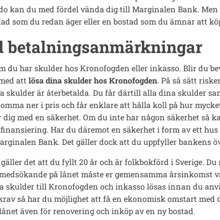
do kan du med fördel vända dig till Marginalen Bank. Men f
tad som du redan äger eller en bostad som du ämnar att kö
ed betalningsanmärkningar
du har skulder hos Kronofogden eller inkasso. Blir du bev
 med att
lösa dina skulder hos Kronofogden
. På så sätt riske
 skulder är återbetalda. Du får därtill alla dina skulder s
mma ner i pris och får enklare att hålla koll på hur mycket
för dig med en säkerhet. Om du inte har någon säkerhet så 
finansiering. Har du däremot en säkerhet i form av ett hus 
arginalen Bank. Det gäller dock att du uppfyller bankens öv
ller det att du fyllt 20 år och är folkbokförd i Sverige. Du 
en medsökande på lånet måste er gemensamma årsinkomst v
dina skulder till Kronofogden och inkasso lösas innan du an
a krav så har du möjlighet att få en ekonomisk omstart med
 lånet även för renovering och inköp av en ny bostad.