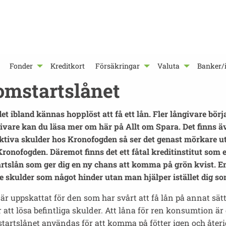
Fonder
Kreditkort
Försäkringar
Valuta
Banker/i
omstartslånet
et ibland kännas hopplöst att få ett lån. Fler långivare bö
are kan du läsa mer om här på Allt om Spara. Det finns äve
a skulder hos Kronofogden så ser det genast mörkare ut. Att
Kronofogden. Däremot finns det ett fåtal kreditinstitut som
rtslån som ger dig en ny chans att komma på grön kvist. En
 skulder som något hinder utan man hjälper istället dig so
ppskattat för den som har svårt att få lån på annat sätt. Hä
tt lösa befintliga skulder. Att låna för ren konsumtion ä
omstartslånet användas för att komma på fötter igen och återi