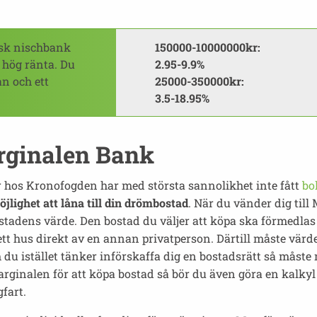
sk nischbank
150000-10000000kr:
 hög ränta. Du
2.95-9.9%
n och ett
25000-350000kr:
3.5-18.95%
arginalen Bank
hos Kronofogden har med största sannolikhet inte fått
bo
jlighet att låna till din drömbostad
. När du vänder dig till
tadens värde. Den bostad du väljer att köpa ska förmedlas 
 ett hus direkt av en annan privatperson. Därtill måste vär
 Om du istället tänker införskaffa dig en bostadsrätt så mås
ginalen för att köpa bostad så bör du även göra en kalkyl s
fart.