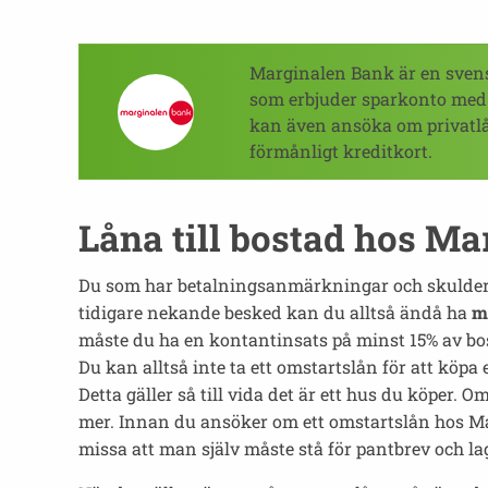
Marginalen Bank är en sven
som erbjuder sparkonto med
kan även ansöka om privatlå
förmånligt kreditkort.
Låna till bostad hos M
Du som har betalningsanmärkningar och skulder 
tidigare nekande besked kan du alltså ändå ha
mö
måste du ha en kontantinsats på minst 15% av bos
Du kan alltså inte ta ett omstartslån för att köpa
Detta gäller så till vida det är ett hus du köper.
mer. Innan du ansöker om ett omstartslån hos Mar
missa att man själv måste stå för pantbrev och lag