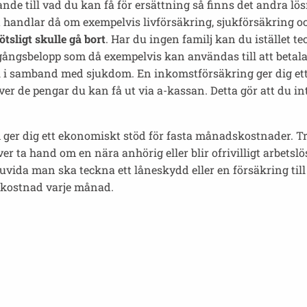
ande till vad du kan få för ersättning så finns det andra l
t handlar då om exempelvis livförsäkring, sjukförsäkring 
sligt skulle gå bort
. Har du ingen familj kan du istället 
gångsbelopp som då exempelvis kan användas till att betala 
l i samband med sjukdom. En inkomstförsäkring ger dig ett 
ver de pengar du kan få ut via a-kassan. Detta gör att du in
m ger dig ett ekonomiskt stöd för fasta månadskostnader. T
 ta hand om en nära anhörig eller blir ofrivilligt arbetslö
ida man ska teckna ett låneskydd eller en försäkring till si
g kostnad varje månad.