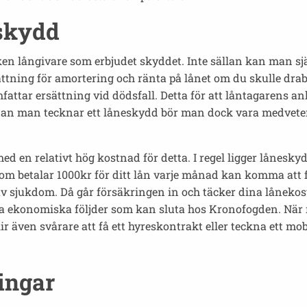
eskydd
ilken långivare som erbjudet skyddet. Inte sällan kan man 
ättning för amortering och ränta på lånet om du skulle drabb
attar ersättning vid dödsfall. Detta för att låntagarens anh
nan man tecknar ett låneskydd bör man dock vara medvet
ed en relativt hög kostnad för detta. I regel ligger lånesk
som betalar 1000kr för ditt lån varje månad kan komma att 
v sjukdom. Då går försäkringen in och täcker dina lånekostna
 svåra ekonomiska följder som kan sluta hos Kronofogden. 
 blir även svårare att få ett hyreskontrakt eller teckna ett 
ingar