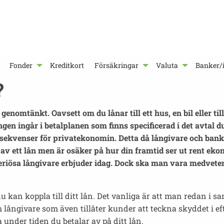
Fonder
Kreditkort
Försäkringar
Valuta
Banker/i
?
ara genomtänkt. Oavsett om du lånar till ett hus, en bil eller
en ingår i betalplanen som finns specificerad i det avtal du
konsekvenser för privatekonomin. Detta då långivare och ba
 av ett lån men är osäker på hur din framtid ser ut rent eko
seriösa långivare erbjuder idag. Dock ska man vara medvete
u kan koppla till ditt lån. Det vanliga är att man redan i 
 långivare som även tillåter kunder att teckna skyddet i eft
 under tiden du betalar av på ditt lån.