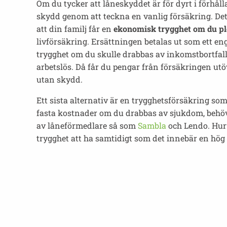
Om du tycker att låneskyddet är för dyrt i förhåll
skydd genom att teckna en vanlig försäkring. De
att din familj får en
ekonomisk trygghet om du plöt
livförsäkring. Ersättningen betalas ut som ett en
trygghet om du skulle drabbas av inkomstbortfal
arbetslös. Då får du pengar från försäkringen utö
utan skydd.
Ett sista alternativ är en trygghetsförsäkring so
fasta kostnader om du drabbas av sjukdom, behöver
av låneförmedlare så som
Sambla
och Lendo. Huruv
trygghet att ha samtidigt som det innebär en hö