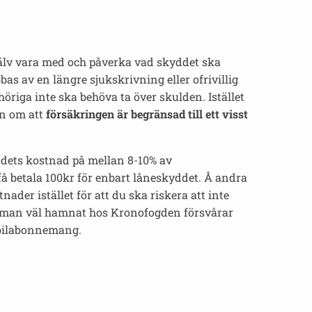
själv vara med och påverka vad skyddet ska
as av en längre sjukskrivning eller ofrivillig
öriga inte ska behöva ta över skulden. Istället
en om att
försäkringen är begränsad till ett visst
yddets kostnad på mellan 8-10% av
få betala 100kr för enbart låneskyddet. Å andra
der istället för att du ska riskera att inte
När man väl hamnat hos Kronofogden försvårar
mobilabonnemang.