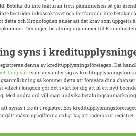
ld. Betalar du inte fakturan trots påminnelsen så går ärendet
inte bestrider inkassokravet och fortfarande inte betalar så
t detta och Kronofogden anser att det krav som uppgetts är
pkommer. Om ingen betalning inkommer till Kronofogden s
ng syns i kreditupplysning
registreras denna av kreditupplysningsföretagen. Det hand
och långivare
som använder sig av kreditupplysningsföreta
ingsanmärkning så kommer detta att försvåra dina chanser a
st vilket i längden gör det svårt för dig att få ett nytt bo
g. Med andra ord vill man undvika betalningsanmärkningar 
t synas i tre år i registret hos kreditupplysningsföretaget
ar gått måste uppgifterna enligt lag att raderas ur registret.