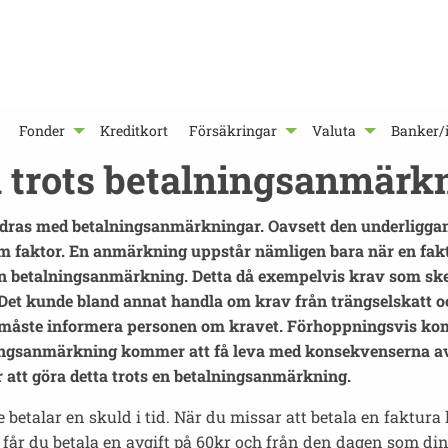
Fonder
Kreditkort
Försäkringar
Valuta
Banker/i
ån trots betalningsanmärk
dras med betalningsanmärkningar. Oavsett den underliggand
faktor. En anmärkning uppstår nämligen bara när en faktura
 en betalningsanmärkning. Detta då exempelvis krav som sked
Det kunde bland annat handla om krav från trängselskatt och
 måste informera personen om kravet. Förhoppningsvis komm
gsanmärkning kommer att få leva med konsekvenserna av det
 att göra detta trots en betalningsanmärkning.
betalar en skuld i tid. När du missar att betala en faktur
 får du betala en avgift på 60kr och från den dagen som di