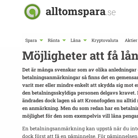
alltomspara
.se
Spara
Ränta
Låna
Kryptovaluta
Aktier
Möjligheter att få l
Det är många svenskar som av olika anledningar 
betalningsanmärkningar så finns det en gemensam 
varit mer eller mindre enkelt att skydda sig mot
den betalningsskyldiga personen delgavs kravet. 
ändrades dock lagen så att Kronofogden nu alltid
en anmärkning. Men du som redan har en betalnin
möjlighet för den som exempelvis vill låna pengar
En betalningsanmärkning kan uppstå när du inte 
dock först att få en påminnelse. För påminnelsen