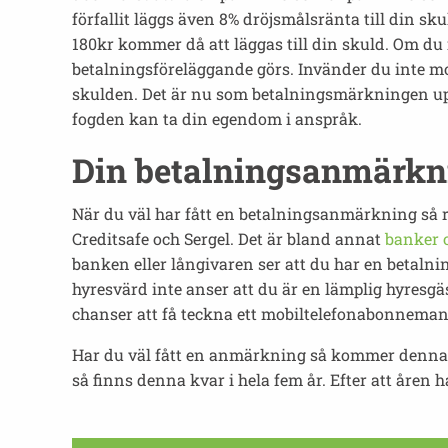
förfallit läggs även 8% dröjsmålsränta till din sku
180kr kommer då att läggas till din skuld. Om du 
betalningsföreläggande görs. Invänder du inte mo
skulden. Det är nu som betalningsmärkningen up
fogden kan ta din egendom i anspråk.
Din betalningsanmärkni
När du väl har fått en betalningsanmärkning så 
Creditsafe och Sergel. Det är bland annat
banker 
banken eller långivaren ser att du har en betaln
hyresvärd inte anser att du är en lämplig hyresgä
chanser att få teckna ett mobiltelefonabonneman
Har du väl fått en anmärkning så kommer denna at
så finns denna kvar i hela fem år. Efter att åren h