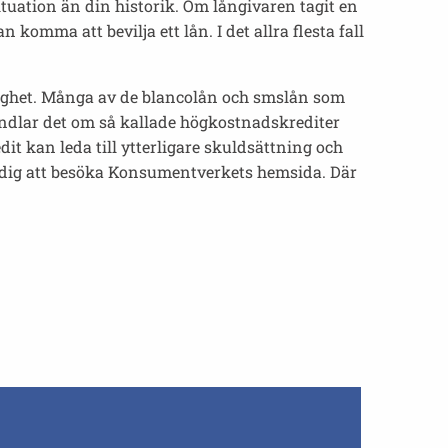
ituation än din historik. Om långivaren tagit en
omma att bevilja ett lån. I det allra flesta fall
ktighet. Många av de blancolån och smslån som
andlar det om så kallade högkostnadskrediter
t kan leda till ytterligare skuldsättning och
 dig att besöka Konsumentverkets hemsida. Där