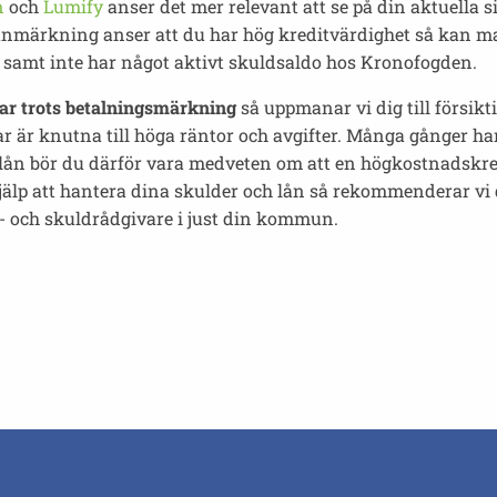
n
och
Lumify
anser det mer relevant att se på din aktuella s
nmärkning anser att du har hög kreditvärdighet så kan man k
 samt inte har något aktivt skuldsaldo hos Kronofogden.
ar trots betalningsmärkning
så uppmanar vi dig till försi
r är knutna till höga räntor och avgifter. Många gånger h
lån bör du därför vara medveten om att en högkostnadskredi
älp att hantera dina skulder och lån så rekommenderar vi
- och skuldrådgivare i just din kommun.