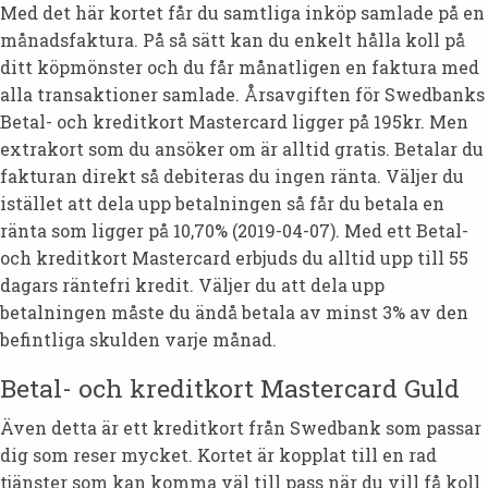
Med det här kortet får du samtliga inköp samlade på en
månadsfaktura. På så sätt kan du enkelt hålla koll på
ditt köpmönster och du får månatligen en faktura med
alla transaktioner samlade. Årsavgiften för Swedbanks
Betal- och kreditkort Mastercard ligger på 195kr. Men
extrakort som du ansöker om är alltid gratis. Betalar du
fakturan direkt så debiteras du ingen ränta. Väljer du
istället att dela upp betalningen så får du betala en
ränta som ligger på 10,70% (2019-04-07). Med ett Betal-
och kreditkort Mastercard erbjuds du alltid upp till 55
dagars räntefri kredit. Väljer du att dela upp
betalningen måste du ändå betala av minst 3% av den
befintliga skulden varje månad.
Betal- och kreditkort Mastercard Guld
Även detta är ett kreditkort från Swedbank som passar
dig som reser mycket. Kortet är kopplat till en rad
tjänster som kan komma väl till pass när du vill få koll