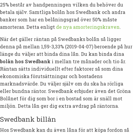
25% består av handpenningen vilken du behöver du
betala själv. Samtliga bolån hos Swedbank och andra
banker som har en belåningsgrad över 50% måste
amorteras. Detta enligt
de nya amorteringskraven
.
När det gäller räntan på Swedbanks bolån så ligger
denna på mellan 1,59-3,33% (2019-04-07) beroende på hur
länge du väljer att binda dina lån. Du kan binda dina
bolån hos Swedbank
i mellan tre månader och tio år.
Räntan sätts individuellt efter faktorer så som dina
ekonomiska förutsättningar och bostadens
marknadsvärde. Du väljer själv om du ska ha rörliga
eller bundna räntor. Swedbank erbjuder även det Gröna
Bolånet för dig som bor i en bostad som är snäll mot
miljön. Detta lån ger dig extra avdrag på räntorna.
Swedbank billån
Hos Swedbank kan du även låna för att köpa fordon så