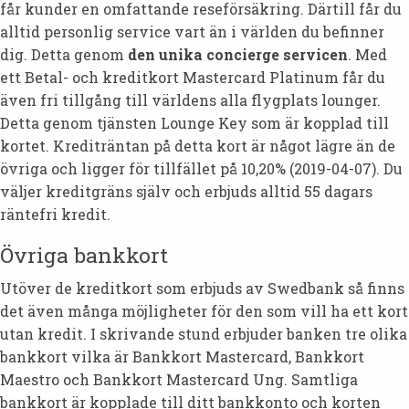
får kunder en omfattande reseförsäkring. Därtill får du
alltid personlig service vart än i världen du befinner
dig. Detta genom
den unika concierge servicen
. Med
ett Betal- och kreditkort Mastercard Platinum får du
även fri tillgång till världens alla flygplats lounger.
Detta genom tjänsten Lounge Key som är kopplad till
kortet. Krediträntan på detta kort är något lägre än de
övriga och ligger för tillfället på 10,20% (2019-04-07). Du
väljer kreditgräns själv och erbjuds alltid 55 dagars
räntefri kredit.
Övriga bankkort
Utöver de kreditkort som erbjuds av Swedbank så finns
det även många möjligheter för den som vill ha ett kort
utan kredit. I skrivande stund erbjuder banken tre olika
bankkort vilka är Bankkort Mastercard, Bankkort
Maestro och Bankkort Mastercard Ung. Samtliga
bankkort är kopplade till ditt bankkonto och korten