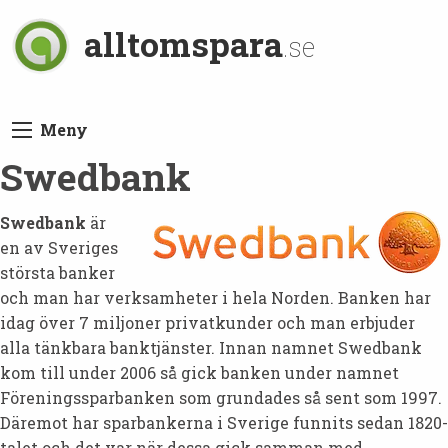
alltomspara
.se
Meny
Swedbank
Swedbank
är
en av Sveriges
största banker
och man har verksamheter i hela Norden. Banken har
idag över 7 miljoner privatkunder och man erbjuder
alla tänkbara banktjänster. Innan namnet Swedbank
kom till under 2006 så gick banken under namnet
Föreningssparbanken som grundades så sent som 1997.
Däremot har sparbankerna i Sverige funnits sedan 1820-
talet och det var när dessa gick samman med