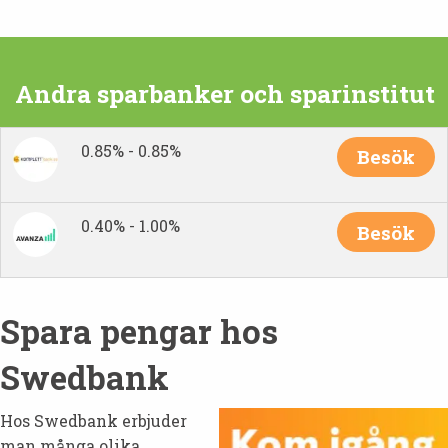
Andra sparbanker och sparinstitut
0.85% - 0.85%
Besök
0.40% - 1.00%
Besök
Spara pengar hos
Swedbank
Hos Swedbank erbjuder
man många olika