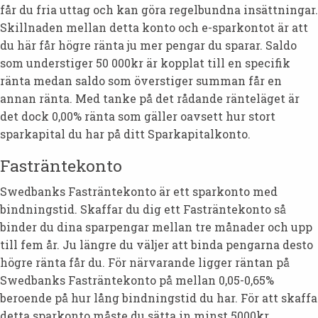
får du fria uttag och kan göra regelbundna insättningar.
Skillnaden mellan detta konto och e-sparkontot är att
du här får högre ränta ju mer pengar du sparar. Saldo
som understiger 50 000kr är kopplat till en specifik
ränta medan saldo som överstiger summan får en
annan ränta. Med tanke på det rådande ränteläget är
det dock 0,00% ränta som gäller oavsett hur stort
sparkapital du har på ditt Sparkapitalkonto.
Fasträntekonto
Swedbanks Fasträntekonto är ett sparkonto med
bindningstid. Skaffar du dig ett Fasträntekonto så
binder du dina sparpengar mellan tre månader och upp
till fem år. Ju längre du väljer att binda pengarna desto
högre ränta får du. För närvarande ligger räntan på
Swedbanks Fasträntekonto på mellan 0,05-0,65%
beroende på hur lång bindningstid du har. För att skaffa
detta sparkonto måste du sätta in minst 5000kr.