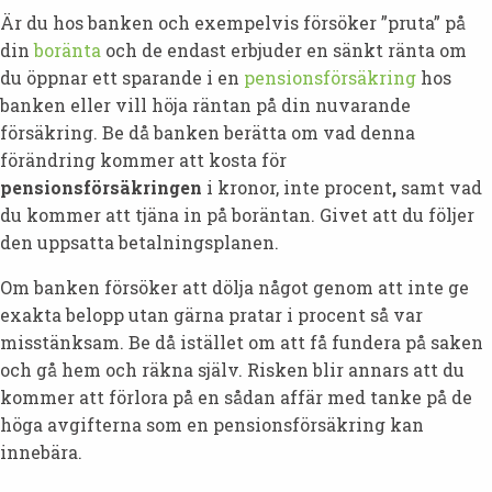
Är du hos banken och exempelvis försöker ”pruta” på
din
bor
änta
och de endast erbjuder en sänkt ränta om
du öppnar ett sparande i en
pensionsförsäkring
hos
banken eller vill höja räntan på din nuvarande
försäkring. Be då banken berätta om vad denna
förändring kommer att kosta för
pensionsförsäkringen
i kronor, inte procent
,
samt vad
du kommer att tjäna in på boräntan. Givet att du följer
den uppsatta betalningsplanen.
Om banken försöker att dölja något genom att inte ge
exakta belopp utan gärna pratar i procent så var
misstänksam. Be då istället om att få fundera på saken
och gå hem och räkna själv. Risken blir annars att du
kommer att förlora på en sådan affär med tanke på de
höga avgifterna som en pensionsförsäkring kan
innebära.