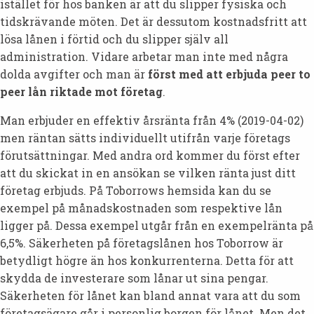
istället för hos banken är att du slipper fysiska och
tidskrävande möten. Det är dessutom kostnadsfritt att
lösa lånen i förtid och du slipper själv all
administration. Vidare arbetar man inte med några
dolda avgifter och man är
först med att erbjuda peer to
peer lån riktade mot företag
.
Man erbjuder en effektiv årsränta från 4% (2019-04-02)
men räntan sätts individuellt utifrån varje företags
förutsättningar. Med andra ord kommer du först efter
att du skickat in en ansökan se vilken ränta just ditt
företag erbjuds. På Toborrows hemsida kan du se
exempel på månadskostnaden som respektive lån
ligger på. Dessa exempel utgår från en exempelränta på
6,5%. Säkerheten på företagslånen hos Toborrow är
betydligt högre än hos konkurrenterna. Detta för att
skydda de investerare som lånar ut sina pengar.
Säkerheten för lånet kan bland annat vara att du som
företagsägare går i personlig borgen för lånet. Men det