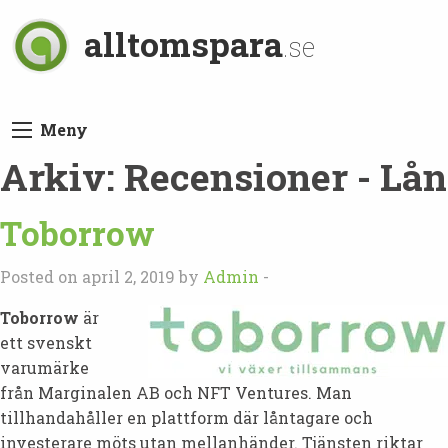
alltomspara
.se
Meny
Arkiv:
Recensioner - Lån
Toborrow
Posted on april 2, 2019 by
Admin
-
Toborrow
är
ett svenskt
varumärke
från Marginalen AB och NFT Ventures. Man
tillhandahåller en plattform där låntagare och
investerare möts utan mellanhänder. Tjänsten riktar