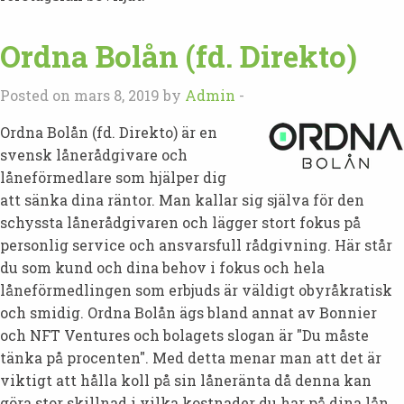
Ordna Bolån (fd. Direkto)
Posted on mars 8, 2019 by
Admin
-
Ordna Bolån (fd. Direkto) är en
svensk lånerådgivare och
låneförmedlare som hjälper dig
att sänka dina räntor. Man kallar sig själva för den
schyssta lånerådgivaren och lägger stort fokus på
personlig service och ansvarsfull rådgivning. Här står
du som kund och dina behov i fokus och hela
låneförmedlingen som erbjuds är väldigt obyråkratisk
och smidig. Ordna Bolån ägs bland annat av Bonnier
och NFT Ventures och bolagets slogan är "Du måste
tänka på procenten". Med detta menar man att det är
viktigt att hålla koll på sin låneränta då denna kan
göra stor skillnad i vilka kostnader du har på dina lån.