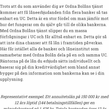
Trots att du som använder dig av Ordna Bolåns tjänst
kommer att få låneerbjudanden från flera banker så tas
enbart en UC. Detta är en stor fördel om man jämför mot
hur det fungerar om du själv går till de olika bankerna.
Med Ordna Bolåns tjänst slipper du en massa
förfrågningar i UC och får alltså enbart en. Detta gör så
att inte dina chanser att få lån i framtiden påverkas.
Här får istället alla de banker och låneinstitut som
samarbetar med Ordna Bolån dela på en och samma UC.
Räntorna på de lån du erbjuds sätts individuellt och
baserar sig på din kreditvärdighet som bland annat
bygger på den information som bankerna kan se i din
upplysning.
Representativt exempel: Ett annuitetslån på 150 000 kr med
12 års löptid (144 betalningstillfällen) ger en
månadskostnad på 1 425 kr. Totala kostnaden över 12 år