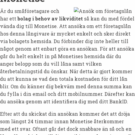
Är du småföretagare och
har ett
bolag i behov av likviditet
så kan du med fördel
vända dig till Monetise. Att ansöka om ett företagslån
hos denna långivare är mycket enkelt och sker direkt
via bolagets hemsida. Du förbinder dig inte heller till
något genom att enbart göra en ansökan. För att ansöka
går du helt enkelt in på Monetises hemsida där du
anger belopp som du vill låna samt vilken
återbetalningstid du önskar. När detta är gjort kommer
du att kunna se vad den totala kostnaden för ditt lån
blir. Om du känner dig bekväm med denna summa kan
du fylla i din email och ditt mobilnummer. Därefter kan
du ansöka genom att identifiera dig med ditt BankID.
Efter att du skickat din ansökan kommer det att dröja
som längst 24 timmar innan Monetise återkommer
med ett svar. Oftast går det dock snabbare än så och en