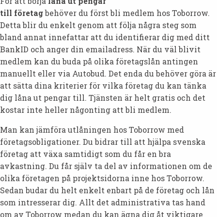
För att börja
låna ut pengar
till företag
behöver du först bli medlem hos Toborrow.
Detta blir du enkelt genom att följa några steg som
bland annat innefattar att du identifierar dig med ditt
BankID och anger din emailadress. När du väl blivit
medlem kan du buda på olika företagslån antingen
manuellt eller via Autobud. Det enda du behöver göra är
att sätta dina kriterier för vilka företag du kan tänka
dig låna ut pengar till. Tjänsten är helt gratis och det
kostar inte heller någonting att bli medlem.
Man kan jämföra utlåningen hos Toborrow med
företagsobligationer. Du bidrar till att hjälpa svenska
företag att växa samtidigt som du får en bra
avkastning. Du får själv ta del av informationen om de
olika företagen på projektsidorna inne hos Toborrow.
Sedan budar du helt enkelt enbart på de företag och lån
som intresserar dig. Allt det administrativa tas hand
om av Toborrow medan du kan ägna dig åt viktigare