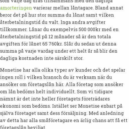
som varje dag dras tillsammans med den dagliga
amorteringen
varierar mellan låntagare. Bland annat
beror det på hur stor summa du lånat samt vilken
återbetalningstid du valt. Inga andra avgifter
tillkommer. Lånar du exempelvis 500 000kr med en
återbetalningstid på 12 månader så är den totala
avgiften för lånet 65 760kr. Slår du sedan ut denna
summa på varje vardag under ett helt år så blir den
dagliga kostnaden inte särskilt stor.
Monetise har alla olika typer av kunder och det spelar
ingen roll i vilken bransch du är verksam när du
ansöker om företagslån här. Alla företag som ansöker
om lån bedöms helt individuellt. Som vi tidigare
nämnt är det inte heller företagets företrädares
ekonomi som bedöms. Istället ser Monetise enbart på
själva företaget samt dess försäljning. Med anledning
av detta har alla småföretagare en ärlig chans att få ett
företagslån beviljat.