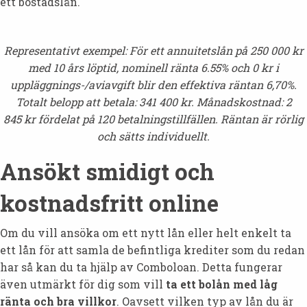
ett bostadslån.
Representativt exempel: För ett annuitetslån på
250 000
kr
med
10
års löptid, nominell ränta 6.55% och 0 kr i
uppläggnings-/avi­avgift blir den effektiva räntan 6,70%.
Totalt belopp att betala:
341 400
kr. Månadskostnad:
2
845
kr fördelat på
120
betalningstillfällen. Räntan är rörlig
och sätts individuellt.
Ansökt smidigt och
kostnadsfritt online
Om du vill ansöka om ett nytt lån eller helt enkelt ta
ett lån för att samla de befintliga krediter som du redan
har så kan du ta hjälp av Comboloan. Detta fungerar
även utmärkt för dig som vill
ta ett bolån med låg
ränta och bra villkor
. Oavsett vilken typ av lån du är