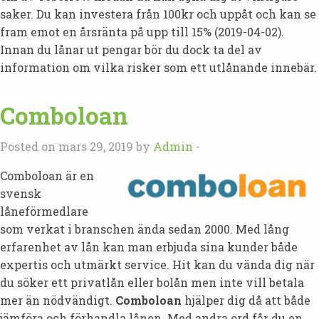
saker. Du kan investera från 100kr och uppåt och kan se
fram emot en årsränta på upp till 15% (2019-04-02).
Innan du lånar ut pengar bör du dock ta del av
information om vilka risker som ett utlånande innebär.
Comboloan
Posted on mars 29, 2019 by
Admin
-
Comboloan är en
svensk
låneförmedlare
som verkat i branschen ända sedan 2000. Med lång
erfarenhet av lån kan man erbjuda sina kunder både
expertis och utmärkt service. Hit kan du vända dig när
du söker ett privatlån eller bolån men inte vill betala
mer än nödvändigt.
Comboloan
hjälper dig då att både
jämföra och förhandla lånen. Med andra ord får du en