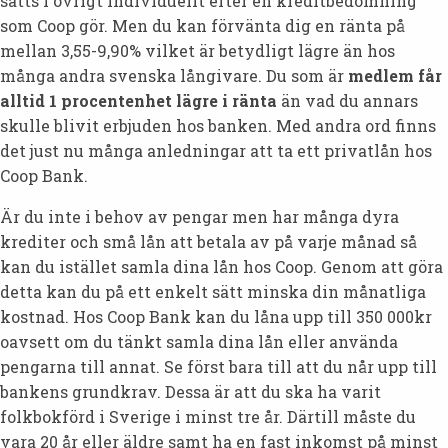
sätts i övrigt individuellt efter en kreditbedömning
som Coop gör. Men du kan förvänta dig en ränta på
mellan 3,55-9,90% vilket är betydligt lägre än hos
många andra svenska långivare. Du som är
medlem får
alltid 1 procentenhet lägre i ränta
än vad du annars
skulle blivit erbjuden hos banken. Med andra ord finns
det just nu många anledningar att ta ett privatlån hos
Coop Bank.
Är du inte i behov av pengar men har många dyra
krediter och små lån att betala av på varje månad så
kan du istället samla dina lån hos Coop. Genom att göra
detta kan du på ett enkelt sätt minska din månatliga
kostnad. Hos Coop Bank kan du låna upp till 350 000kr
oavsett om du tänkt samla dina lån eller använda
pengarna till annat. Se först bara till att du når upp till
bankens grundkrav. Dessa är att du ska ha varit
folkbokförd i Sverige i minst tre år. Därtill måste du
vara 20 år eller äldre samt ha en fast inkomst på minst