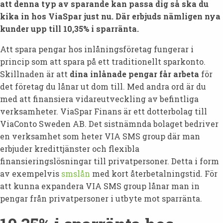
att denna typ av sparande kan passa dig så ska du
kika in hos ViaSpar just nu. Där erbjuds nämligen nya
kunder upp till 10,35% i sparränta.
Att spara pengar hos inlåningsföretag fungerar i
princip som att spara på ett traditionellt sparkonto.
Skillnaden är att
dina inlånade pengar får arbeta
för
det företag du lånar ut dom till. Med andra ord är du
med att finansiera vidareutveckling av befintliga
verksamheter. ViaSpar Finans är ett dotterbolag till
ViaConto Sweden AB. Det sistnämnda bolaget bedriver
en verksamhet som heter VIA SMS group där man
erbjuder kredittjänster och flexibla
finansieringslösningar till privatpersoner. Detta i form
av exempelvis
smslån
med kort återbetalningstid. För
att kunna expandera VIA SMS group lånar man in
pengar från privatpersoner i utbyte mot sparränta.