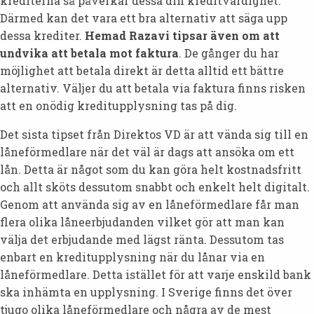
krediterna så påverkar dessa din kreditvärdighet.
Därmed kan det vara ett bra alternativ att säga upp
dessa krediter.
Hemad Razavi tipsar även om att
undvika att betala mot faktura
. De gånger du har
möjlighet att betala direkt är detta alltid ett bättre
alternativ. Väljer du att betala via faktura finns risken
att en onödig kreditupplysning tas på dig.
Det sista tipset från Direktos VD är att vända sig till en
låneförmedlare när det väl är dags att ansöka om ett
lån. Detta är något som du kan göra helt kostnadsfritt
och allt sköts dessutom snabbt och enkelt helt digitalt.
Genom att använda sig av en låneförmedlare får man
flera olika låneerbjudanden vilket gör att man kan
välja det erbjudande med lägst ränta. Dessutom tas
enbart en kreditupplysning när du lånar via en
låneförmedlare. Detta istället för att varje enskild bank
ska inhämta en upplysning. I Sverige finns det över
tjugo olika låneförmedlare och några av de mest