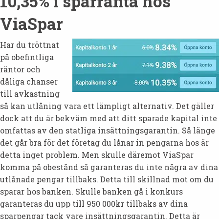
10,35% i sparränta hos
ViaSpar
Har du tröttnat
på obefintliga
räntor och
dåliga chanser
till avkastning
så kan utlåning vara ett lämpligt alternativ. Det gäller
dock att du är bekväm med att ditt sparade kapital inte
omfattas av den statliga insättningsgarantin. Så länge
det går bra för det företag du lånar in pengarna hos är
detta inget problem. Men skulle däremot ViaSpar
komma på obestånd så garanteras du inte några av dina
utlånade pengar tillbaks. Detta till skillnad mot om du
sparar hos banken. Skulle banken gå i konkurs
garanteras du upp till 950 000kr tillbaks av dina
sparpengar tack vare insättningsgarantin. Detta är