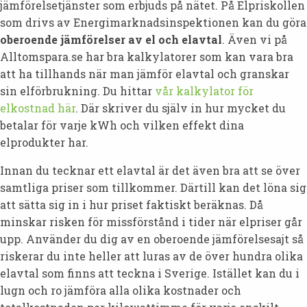
jämförelsetjänster som erbjuds på nätet. På Elpriskollen
som drivs av Energimarknadsinspektionen kan du göra
oberoende jämförelser av el och elavtal
. Även vi på
Alltomspara.se har bra kalkylatorer som kan vara bra
att ha tillhands när man jämför elavtal och granskar
sin elförbrukning. Du hittar
vår kalkylator för
elkostnad här
. Där skriver du själv in hur mycket du
betalar för varje kWh och vilken effekt dina
elprodukter har.
Innan du tecknar ett elavtal är det även bra att se över
samtliga priser som tillkommer. Därtill kan det löna sig
att sätta sig in i hur priset faktiskt beräknas. Då
minskar risken för missförstånd i tider när elpriser går
upp. Använder du dig av en oberoende jämförelsesajt så
riskerar du inte heller att luras av de över hundra olika
elavtal som finns att teckna i Sverige. Istället kan du i
lugn och ro jämföra alla olika kostnader och