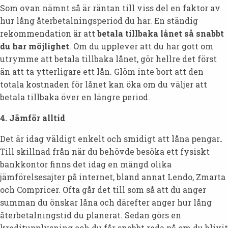
Som ovan nämnt så är räntan till viss del en faktor av
hur lång återbetalningsperiod du har. En ständig
rekommendation är att
betala tillbaka lånet så snabbt
du har möjlighet
. Om du upplever att du har gott om
utrymme att betala tillbaka lånet, gör hellre det först
än att ta ytterligare ett lån. Glöm inte bort att den
totala kostnaden för lånet kan öka om du väljer att
betala tillbaka över en längre period.
4. Jämför alltid
Det är idag väldigt enkelt och smidigt att låna pengar
.
Till skillnad från när du behövde besöka ett fysiskt
bankkontor finns det idag en mängd olika
jämförelsesajter på internet, bland annat Lendo, Zmarta
och Compricer. Ofta går det till som så att du anger
summan du önskar låna och därefter anger hur lång
återbetalningstid du planerat. Sedan görs en
kreditupplysning och du får snabbt reda på om du blivit