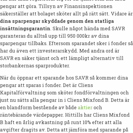
pengar att göra. Tillsyn av Finansinspektionen
säkerställer att bolaget sköter allt på rätt sätt. Vidare är
dina sparpengar skyddade genom den statliga
insättningsgarantin
. Skulle något hända med SAVR
garanteras du alltså upp till 950 000kr av dina
sparpengar tillbaks. Eftersom sparandet sker i fonder så
har du även ett investerarskydd. Med andra ord är
SAVR en säker tjänst och ett lämpligt alternativ till
storbankernas sparprodukter.
När du öppnar ett sparande hos SAVR så kommer dina
pengar att sparas i fonder. Det är Cliens
Kapitalförvaltning som sköter fondförvaltningen och
just nu sätts alla pengar in i Cliens Mixfond B. Detta är
en blandform bestående av både
aktier
och
räntebärande värdepapper. Hittills har Cliens Mixfond
B haft en årlig avkastning på runt 10% efter att alla
avgifter dragits av. Detta att jämföra med sparande på